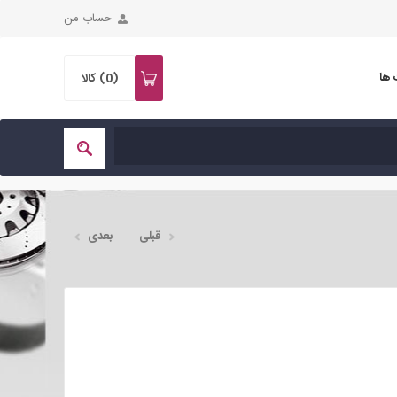
حساب من
 ها
(0)
کالا
قبلی
بعدی