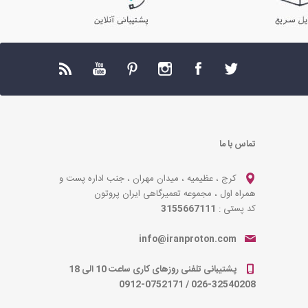
تماس با ما
کرج ، عظیمیه ، میدان مهران ، جنب اداره پست و
همراه اول ، مجموعه تعمیرگاهی ایران پروتون
کد پستی :
3155667111
info@iranproton.com
پشتیبانی تلفنی روزهای کاری ساعت 10 الی 18
0912-0752171
/
026-32540208