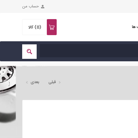
حساب من
 ها
(0)
کالا
قبلی
بعدی