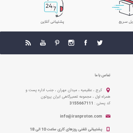
تماس با ما
کرج ، عظیمیه ، میدان مهران ، جنب اداره پست و
همراه اول ، مجموعه تعمیرگاهی ایران پروتون
کد پستی :
3155667111
info@iranproton.com
پشتیبانی تلفنی روزهای کاری ساعت 10 الی 18