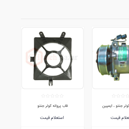
لر جنتو ، ایمپین
قاب پروانه کولر جنتو
علام قیمت
استعلام قیمت
:09120752171