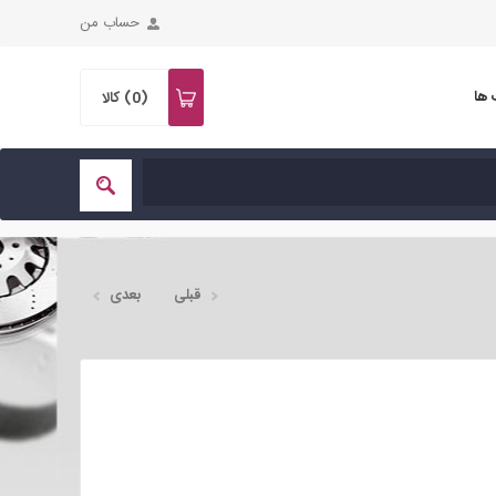
حساب من
 ها
(0)
کالا
قبلی
بعدی