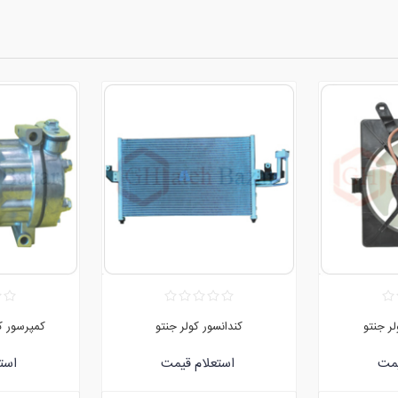
ر جنتو
کندانسور کولر جنتو
کمپرسور کو
یمت
استعلام قیمت
است
:09120752171
:09120752171