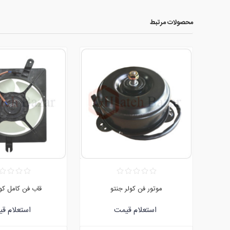
محصولات مرتبط
موتور فن کولر جنتو
قاب فن کامل کول
استعلام قیمت
استعلام ق
:09120752171
:09120752171